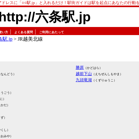
アドレスに「○○駅.jp」と入れるだけ！駅街ガイドは駅を起点にあなたの行動
http://六条駅.jp
｜
｜
使い方
よくある質問
ご利用にあたって
駅.jp
> JR越美北線
勝原
（かどはら）
越前下山
はなんどう）
（えちぜんしもやま）
九頭竜湖
（くずりゅうこ）
とうごう）
に）
たかだ）
うず）
やくし）
おおみや）