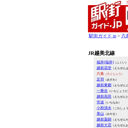
駅街ガイド.jp
>
六条
JR越美北線
福井[福井]
（ふくい）
越前花堂
（えちぜん
六条
（ろくじょう）
足羽
（あすわ）
越前東郷
（えちぜん
一乗谷
（いちじょうだ
越前高田
（えちぜん
市波
（いちなみ）
小和清水
（こわしょ
美山
（みやま）
越前薬師
（えちぜん
越前大宮
（えちぜん