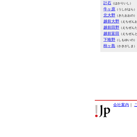
計石
（はかりいし）
牛ヶ原
（うしがはら）
北大野
（きたおおの）
越前大野
（えちぜん
越前田野
（えちぜん
越前富田
（えちぜん
下唯野
（しもゆいの）
柿ヶ島
（かきがしま）
会社案内
｜